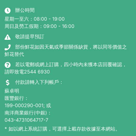
辦公時間
星期一至六：08:00 - 19:00
周日及勞工假期：09:00 - 16:00
敬請提早預訂
部份鮮花如因天氣或季節關係缺貨，將以同等價值之
鮮花替代
若以電郵或網上訂購，四小時內未獲本店回覆確認，
請即致電2544 6930
付款請轉入下列帳戶：
蘇卓明
匯豐銀行：
199-000290-001; 或
南洋商業銀行(中銀)：
043-4731064717-7
* 如以網上系統訂購，可選擇上載存款收據至本網站。