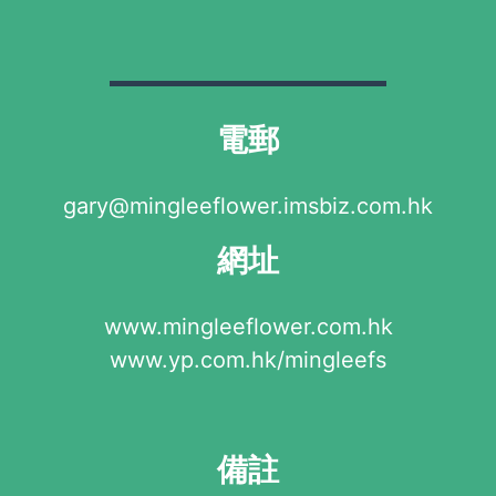
電郵
gary@mingleeflower.imsbiz.com.hk
網址
www.mingleeflower.com.hk
www.yp.com.hk/mingleefs
備註