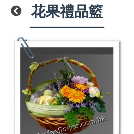
花果禮品籃