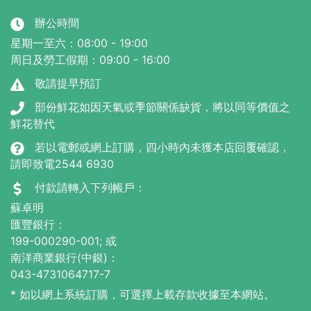
辦公時間
星期一至六：08:00 - 19:00
周日及勞工假期：09:00 - 16:00
敬請提早預訂
部份鮮花如因天氣或季節關係缺貨，將以同等價值之
鮮花替代
若以電郵或網上訂購，四小時內未獲本店回覆確認，
請即致電2544 6930
付款請轉入下列帳戶：
蘇卓明
匯豐銀行：
199-000290-001; 或
南洋商業銀行(中銀)：
043-4731064717-7
* 如以網上系統訂購，可選擇上載存款收據至本網站。