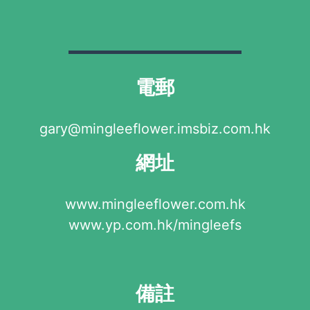
電郵
gary@mingleeflower.imsbiz.com.hk
網址
www.mingleeflower.com.hk
www.yp.com.hk/mingleefs
備註